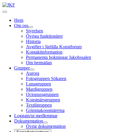
Hem
Om oss
Styrelsen
Övriga funktionärer
Historia
Avgifter i Järfälla Konstforum
Kontaktinformation
Permanenta bokningar Jakobssalen
Om hemsidan
Grupper
Aurora
Fotogruppen Sökaren
Lunagruppen
Mardigruppen
Octopussgruppen
Konstnärsgruppen
Textilgruppen
Grimstakonstnärerna
Loggain/ut medlemmar
Dokumentation
Övrig dokumentation