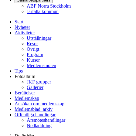
Samarbetspartners
ABF Norra Stockholm
Järfälla kommun
Start
Nyheter
Aktiviteter
Utställningar
Resor
Övrigt
Program
Kurser
Medlemsmöten
Tips
Fotoalbum
JKF grupper
Gallerier
Berättelser
Medlemskap
Ansökan om medlemskap
Medlemsblad_arkiv
Offentliga handlingar
Årsmöteshandlingar
Nedladdning
Du är här: